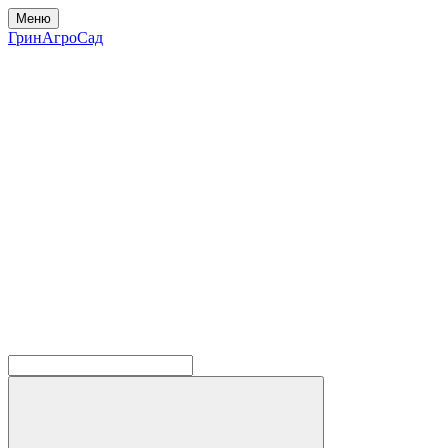
Меню
ГринАгроСад