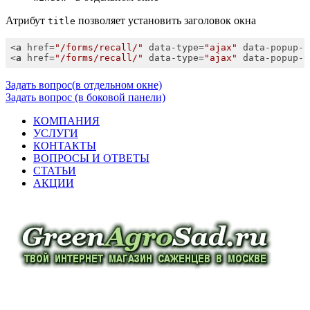
Атрибут
позволяет установить заголовок окна
title
<
a
href
=
"/forms/recall/"
data-type
=
"ajax"
data-popup-t
<
a
href
=
"/forms/recall/"
data-type
=
"ajax"
data-popup-t
Задать вопрос(в отдельном окне)
Задать вопрос (в боковой панели)
КОМПАНИЯ
УСЛУГИ
КОНТАКТЫ
ВОПРОСЫ И ОТВЕТЫ
СТАТЬИ
АКЦИИ