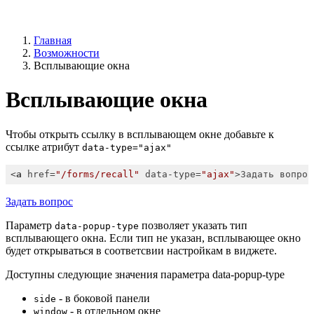
Главная
Возможности
Всплывающие окна
Всплывающие окна
Чтобы открыть ссылку в всплывающем окне добавьте к
ссылке атрибут
data-type="ajax"
<
a
href
=
"/forms/recall"
data-type
=
"ajax"
>
Задать вопрос
Задать вопрос
Параметр
позволяет указать тип
data-popup-type
всплывающего окна. Если тип не указан, всплывающее окно
будет открываться в соответсвии настройкам в виджете.
Доступны следующие значения параметра data-popup-type
- в боковой панели
side
- в отдельном окне
window