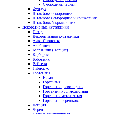
Смородина черная
Фундук
Штамбовая смородина
Штамбовая смородина и крыжовник
Штамбовый крыжовник
Декоративные кустарники
Назад
Декоративные кустарники
Айва Японская
Альбиция
Багрянник (Церцис)
Барбарис
Бобовник
Вейгела
Гибискус
Гортензия
Назад
Гортензия
Гортензия древовидная
Гортензия крупнолистная
Гортензия метельчатая
Гортензия черешковая
Дейция
Дерен