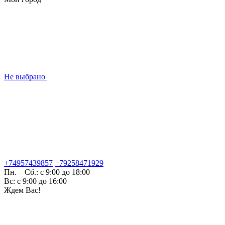
Не выбрано
+74957439857
+79258471929
Пн. – Сб.: с 9:00 до 18:00
Вс: с 9:00 до 16:00
Ждем Вас!