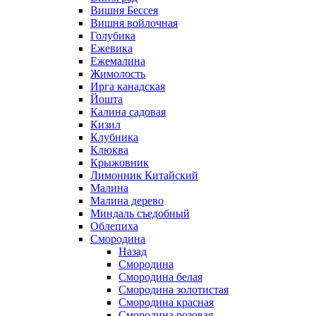
Вишня Бессея
Вишня войлочная
Голубика
Ежевика
Ежемалина
Жимолость
Ирга канадская
Йошта
Калина садовая
Кизил
Клубника
Клюква
Крыжовник
Лимонник Китайский
Малина
Малина дерево
Миндаль съедобный
Облепиха
Смородина
Назад
Смородина
Смородина белая
Смородина золотистая
Смородина красная
Смородина розовая