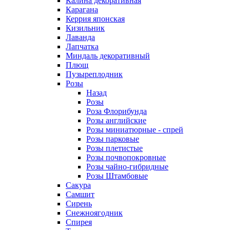
Калина декоративная
Карагана
Керрия японская
Кизильник
Лаванда
Лапчатка
Миндаль декоративный
Плющ
Пузыреплодник
Розы
Назад
Розы
Роза Флорибунда
Розы английские
Розы миниатюрные - спрей
Розы парковые
Розы плетистые
Розы почвопокровные
Розы чайно-гибридные
Розы Штамбовые
Сакура
Самшит
Сирень
Снежноягодник
Спирея