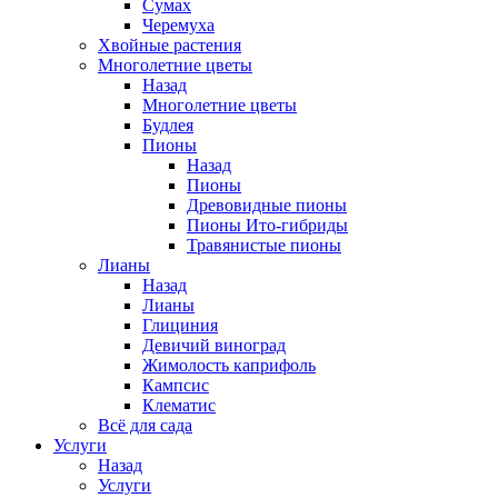
Сумах
Черемуха
Хвойные растения
Многолетние цветы
Назад
Многолетние цветы
Будлея
Пионы
Назад
Пионы
Древовидные пионы
Пионы Ито-гибриды
Травянистые пионы
Лианы
Назад
Лианы
Глициния
Девичий виноград
Жимолость каприфоль
Кампсис
Клематис
Всё для сада
Услуги
Назад
Услуги