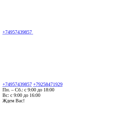
+74957439857
+74957439857
+79258471929
Пн. – Сб.: с 9:00 до 18:00
Вс: с 9:00 до 16:00
Ждем Вас!