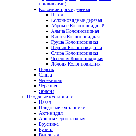
прививками)
Колонновидные деревья
Назад
Колонновидные деревья
Абрикос Колонновидный
Алыча Колонновидная
Вишня Колонновидная
Груша Колонновидная
Персик Колонновидный
Слива Колонновидная
Черешня Колонновидная
Яблоня Колонновидная
Персик
Слива
Черевишня
Черешня
Яблоня
Плодовые кустарники
Назад
Плодовые кустарники
Актинидия
Арония черноплодная
Брусника
Бузина
Виноград