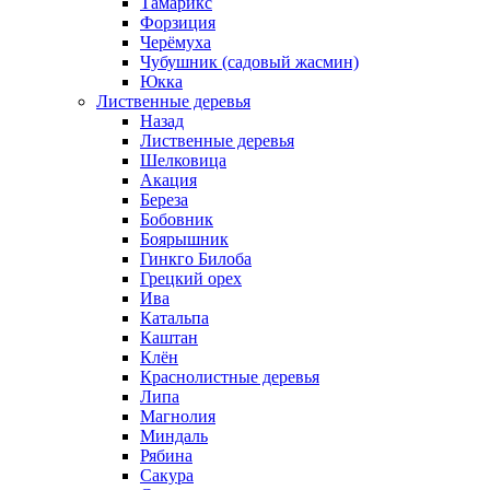
Тамарикс
Форзиция
Черёмуха
Чубушник (садовый жасмин)
Юкка
Лиственные деревья
Назад
Лиственные деревья
Шелковица
Акация
Береза
Бобовник
Боярышник
Гинкго Билоба
Грецкий орех
Ива
Катальпа
Каштан
Клён
Краснолистные деревья
Липа
Магнолия
Миндаль
Рябина
Сакура