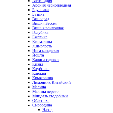
Актинидия
Арония черноплодная
Брусника
Бузина
Виноград
Вишня Бессея
Вишня войлочная
Голубика
Ежевика
Ежемалина
Жимолость
Ирга канадская
Йошта
Калина садовая
Кизил
Клубника
Клюква
Крыжовник
Лимонник Китайский
Малина
Малина дерево
Миндаль съедобный
Облепиха
Смородина
Назад