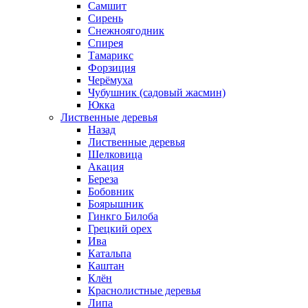
Самшит
Сирень
Снежноягодник
Спирея
Тамарикс
Форзиция
Черёмуха
Чубушник (садовый жасмин)
Юкка
Лиственные деревья
Назад
Лиственные деревья
Шелковица
Акация
Береза
Бобовник
Боярышник
Гинкго Билоба
Грецкий орех
Ива
Катальпа
Каштан
Клён
Краснолистные деревья
Липа