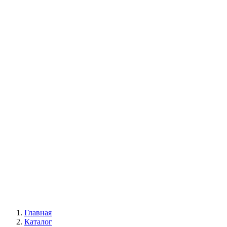
Многолетние цветы
Будлея
Пионы
Древовидные пионы
Пионы Ито-гибриды
Травянистые пионы
Лианы
Глициния
Девичий виноград
Жимолость каприфоль
Кампсис
Клематис
Всё для сада
Главная
Каталог