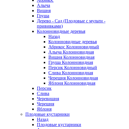
Абрикос
Алыча
Вишня
Груша
Дерево - Сад (Плодовые с мульти -
прививками)
Колонновидные деревья
Назад
Колонновидные деревья
Абрикос Колонновидный
Алыча Колонновидная
Вишня Колонновидная
Груша Колонновидная
Персик Колонновидный
Слива Колонновидная
Черешня Колонновидная
Яблоня Колонновидная
Персик
Слива
Черевишня
Черешня
Яблоня
Плодовые кустарники
Назад
Плодовые кустарники