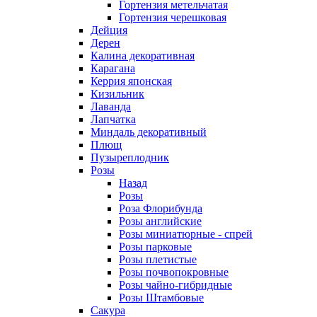
Гортензия метельчатая
Гортензия черешковая
Дейция
Дерен
Калина декоративная
Карагана
Керрия японская
Кизильник
Лаванда
Лапчатка
Миндаль декоративный
Плющ
Пузыреплодник
Розы
Назад
Розы
Роза Флорибунда
Розы английские
Розы миниатюрные - спрей
Розы парковые
Розы плетистые
Розы почвопокровные
Розы чайно-гибридные
Розы Штамбовые
Сакура