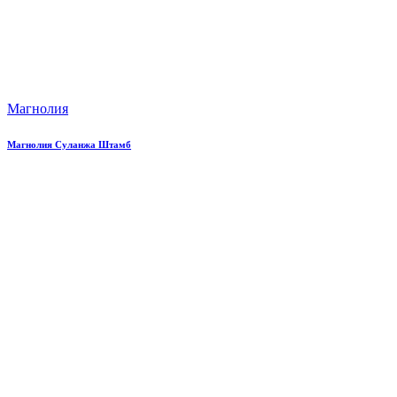
Магнолия
Магнолия Суланжа Штамб