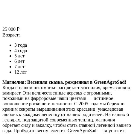
25 000 ₽
Возраст:
3 года
4 года
5 лет
6 лет
7 лет
12 лет
Магнолия: Весенняя сказка, рожденная в GreenAgroSad!
Когда в нашем питомнике расцветает магнолия, время словно
замирает. Эти величественные деревья с огромными,
похожими на фарфоровые чаши цветами — истинное
воплощение роскоши и нежности. С 2005 года мы бережно
храним секреты выращивания этих красавиц, унаследовав
любовь к каждому лепестку от наших родителей. На наших 6
гектарах, под защитой современных теплиц, магнолия
обретает силу и закалку, чтобы стать главной легендой вашего
сада. Пробудите весну вместе с GreenAgroSad — впустите в