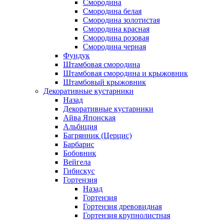
Смородина
Смородина белая
Смородина золотистая
Смородина красная
Смородина розовая
Смородина черная
Фундук
Штамбовая смородина
Штамбовая смородина и крыжовник
Штамбовый крыжовник
Декоративные кустарники
Назад
Декоративные кустарники
Айва Японская
Альбиция
Багрянник (Церцис)
Барбарис
Бобовник
Вейгела
Гибискус
Гортензия
Назад
Гортензия
Гортензия древовидная
Гортензия крупнолистная