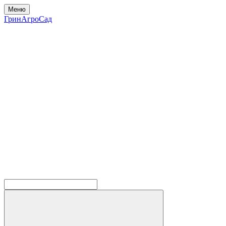
Меню
ГринАгроСад