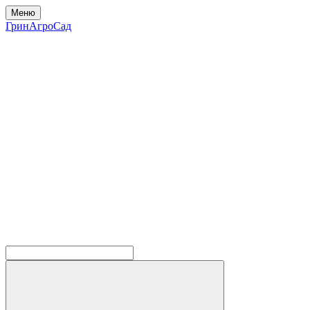
Меню
ГринАгроСад