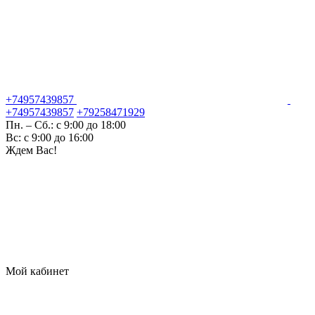
+74957439857
+74957439857
+79258471929
Пн. – Сб.: с 9:00 до 18:00
Вс: с 9:00 до 16:00
Ждем Вас!
Мой кабинет