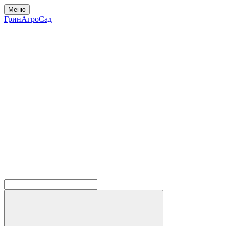
Меню
ГринАгроСад