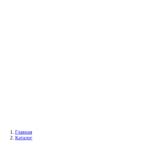
Многолетние цветы
Будлея
Пионы
Древовидные пионы
Пионы Ито-гибриды
Травянистые пионы
Лианы
Глициния
Девичий виноград
Жимолость каприфоль
Кампсис
Клематис
Всё для сада
Главная
Каталог