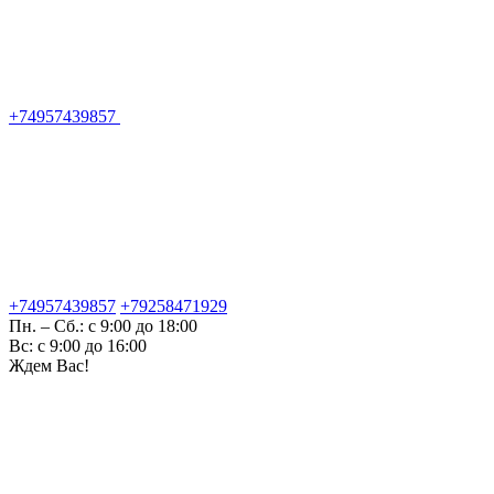
+74957439857
+74957439857
+79258471929
Пн. – Сб.: с 9:00 до 18:00
Вс: с 9:00 до 16:00
Ждем Вас!