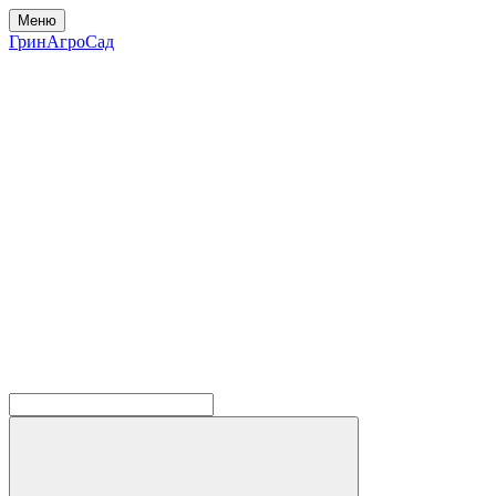
Меню
ГринАгроСад