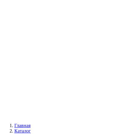
Многолетние цветы
Будлея
Пионы
Древовидные пионы
Пионы Ито-гибриды
Травянистые пионы
Лианы
Глициния
Девичий виноград
Жимолость каприфоль
Кампсис
Клематис
Всё для сада
Главная
Каталог