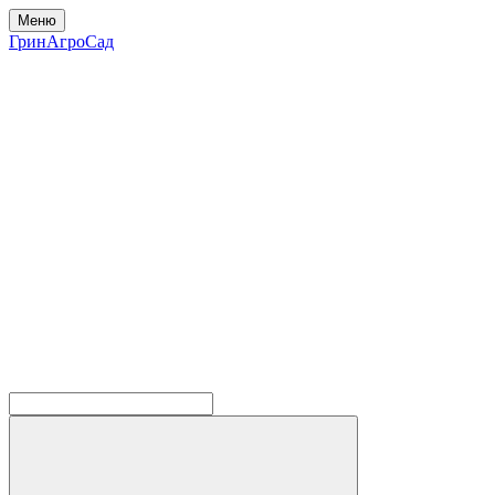
Меню
ГринАгроСад