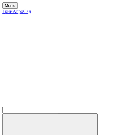
Меню
ГринАгроСад