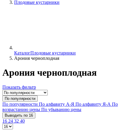
Плодовые кустарники
Каталог
Плодовые кустарники
Арония черноплодная
Арония черноплодная
Показать фильтр
По популярности
По популярности
По алфавиту А-Я
По алфавиту Я-А
По
возрастанию цены
По убыванию цены
Выводить по 16
16
24
32
40