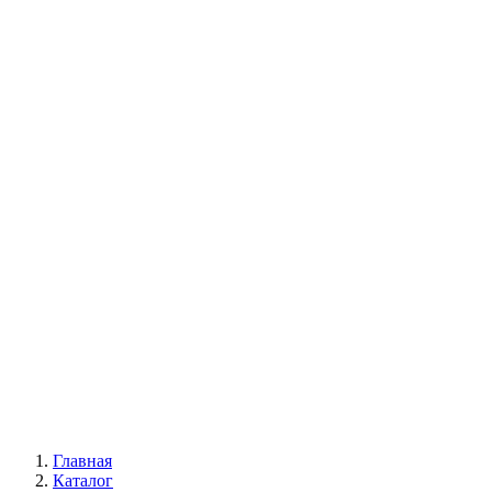
Многолетние цветы
Будлея
Пионы
Древовидные пионы
Пионы Ито-гибриды
Травянистые пионы
Лианы
Глициния
Девичий виноград
Жимолость каприфоль
Кампсис
Клематис
Всё для сада
Главная
Каталог