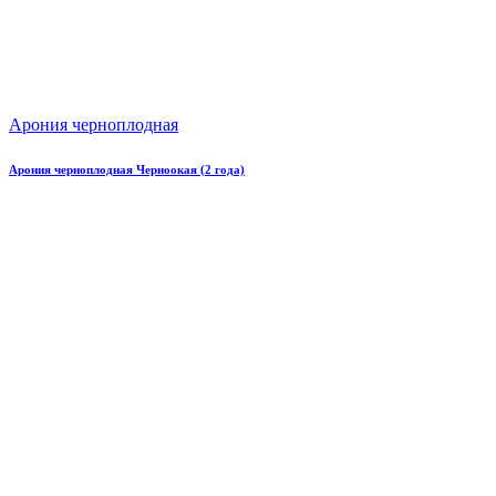
Арония черноплодная
Арония черноплодная Черноокая (2 года)