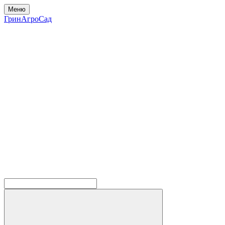
Меню
ГринАгроСад