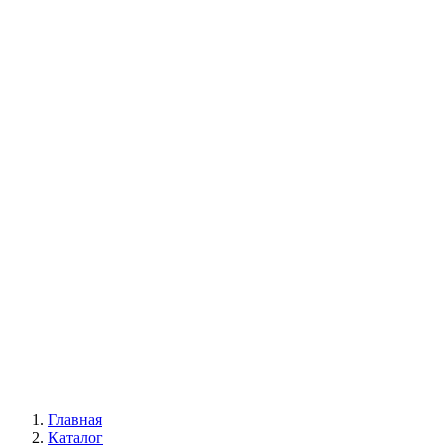
Многолетние цветы
Будлея
Пионы
Древовидные пионы
Пионы Ито-гибриды
Травянистые пионы
Лианы
Глициния
Девичий виноград
Жимолость каприфоль
Кампсис
Клематис
Всё для сада
Главная
Каталог