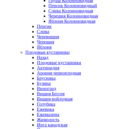
Груша Колонновидная
Персик Колонновидный
Слива Колонновидная
Черешня Колонновидная
Яблоня Колонновидная
Персик
Слива
Черевишня
Черешня
Яблоня
Плодовые кустарники
Назад
Плодовые кустарники
Актинидия
Арония черноплодная
Брусника
Бузина
Виноград
Вишня Бессея
Вишня войлочная
Голубика
Ежевика
Ежемалина
Жимолость
Ирга канадская