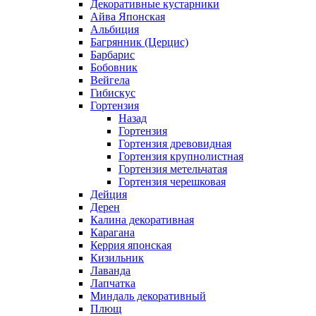
Декоративные кустарники
Айва Японская
Альбиция
Багрянник (Церцис)
Барбарис
Бобовник
Вейгела
Гибискус
Гортензия
Назад
Гортензия
Гортензия древовидная
Гортензия крупнолистная
Гортензия метельчатая
Гортензия черешковая
Дейция
Дерен
Калина декоративная
Карагана
Керрия японская
Кизильник
Лаванда
Лапчатка
Миндаль декоративный
Плющ