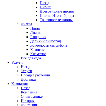
Назад
Пионы
Древовидные пионы
Пионы Ито-гибриды
Травянистые пионы
Лианы
Назад
Лианы
Глициния
Девичий виноград
Жимолость каприфоль
Кампсис
Клематис
Всё для сада
Услуги
Назад
Услуги
Посадка растений
Доставка
Компания
Назад
Компания
О питомнике
История
Лицензии