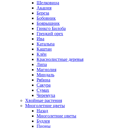
Шелковица
Акация
Береза
Бобовник
Боярышник
Гинкго Билоба
Грецкий орех
Ива
Катальпа
Каштан
Клён
Краснолистные деревья
Липа
Магнолия
Миндаль
Рябина
Сакура
Сумах
Черемуха
Хвойные растения
Многолетние цветы
Назад
Многолетние цветы
Будлея
Пионы