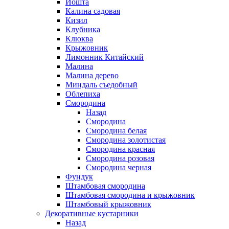
Йошта
Калина садовая
Кизил
Клубника
Клюква
Крыжовник
Лимонник Китайский
Малина
Малина дерево
Миндаль съедобный
Облепиха
Смородина
Назад
Смородина
Смородина белая
Смородина золотистая
Смородина красная
Смородина розовая
Смородина черная
Фундук
Штамбовая смородина
Штамбовая смородина и крыжовник
Штамбовый крыжовник
Декоративные кустарники
Назад