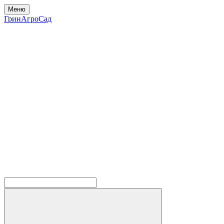
Меню
ГринАгроСад