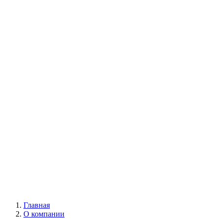
Многолетние цветы
Будлея
Пионы
Древовидные пионы
Пионы Ито-гибриды
Травянистые пионы
Лианы
Глициния
Девичий виноград
Жимолость каприфоль
Кампсис
Клематис
Всё для сада
Главная
О компании