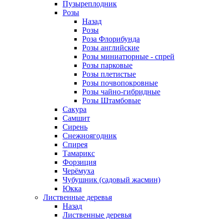
Пузыреплодник
Розы
Назад
Розы
Роза Флорибунда
Розы английские
Розы миниатюрные - спрей
Розы парковые
Розы плетистые
Розы почвопокровные
Розы чайно-гибридные
Розы Штамбовые
Сакура
Самшит
Сирень
Снежноягодник
Спирея
Тамарикс
Форзиция
Черёмуха
Чубушник (садовый жасмин)
Юкка
Лиственные деревья
Назад
Лиственные деревья